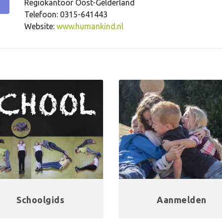
Regiokantoor Oost-Gelderland
Telefoon: 0315-641443
Website:
www.humankind.nl
Schoolgids
Aanmelden